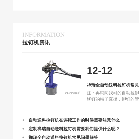
INFORMATION
定制禅瑞自动送料拉钉机需要我们提供什么呢？
拉钉机资讯
禅瑞全自动送料拉钉机常见问题解答
禅瑞自动送料拉钉机的结构及设计
禅瑞自动送料拉钉机的作业原理
12-12
自动送料拉钉机最快一分钟能打多少个钉？
抽芯铆钉在使用中一些常见问题和原因
禅瑞全自动送料拉钉机常见
禅瑞自动送料拉钉机选购指南全篇
注：再询问我司的自动拉铆
国产铆钉机和进口铆钉机哪个比较好
铆钉的帽子直径，铆钉的管
请问你们的自动送料拉钉机可以提供试用吗？
打的物件是什么。 例如：
是平面的东西，那就选择
自动送料拉钉机在连续工作的时候需要注意什么
定制禅瑞自动送料拉钉机需要我们提供什么呢？
禅瑞全自动送料拉钉机常见问题解答
禅瑞自动送料拉钉机的结构及设计