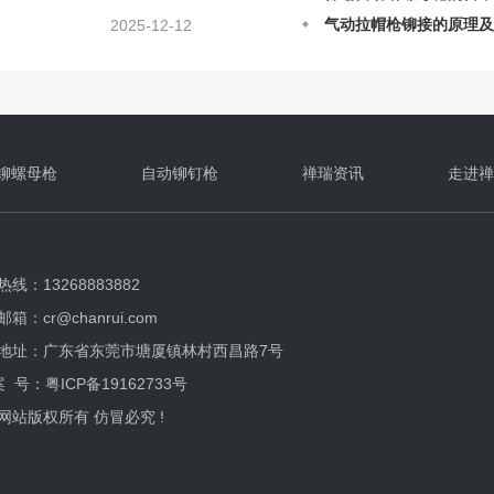
铆螺母枪在铆接上的原理
2025-08-28
自动铆螺母枪应该如何正
2025-08-28
铆螺母枪
自动铆钉枪
禅瑞资讯
走进禅
线：13268883882
箱：cr@chanrui.com
地址：广东省东莞市塘厦镇林村西昌路7号
案 号：
粤ICP备19162733号
网站版权所有 仿冒必究 !