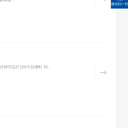
微信扫一
钟可以打100个拉铆钉 问：
.