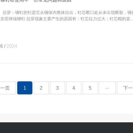
拉穿：铆钉的钉是芯从铆体内整体拉出，钉芯断口处从未出现断裂，铆
 东莞禅瑞铆钉 拉穿现象主要产生的原因有：钉芯拉力过大；钉芯帽的直..
6 /
2024
上一页
1
2
3
4
5
···
下一