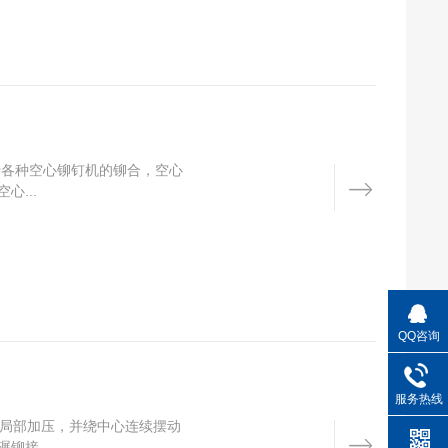
于各种空心铆钉机的铆合，空心
...
QQ咨询
服务热线
局部加压，并绕中心连续摆动
接...