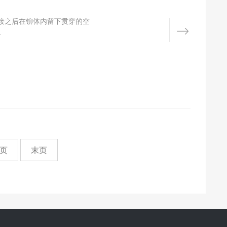
接之后在铆体内留下贯穿的空
.
页
末页